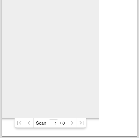
Scan
/ 
0