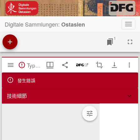
Digitale Sammlungen:
Ostasien
Toggl
navig
1
Mirador
TypeError: Failed to fetch
閱
覽
器
發生錯誤
技術細節