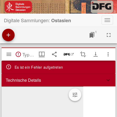
Digitale Sammlungen:
Ostasien
Toggl
navig
1
Mirador
TypeError: Failed to fetch
Viewer
Es ist ein Fehler aufgetreten
Technische Details