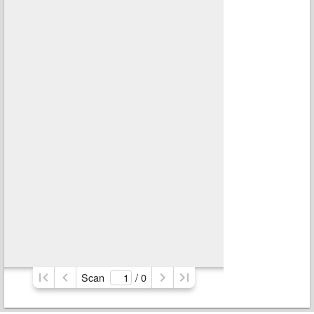
Scan
/ 
0