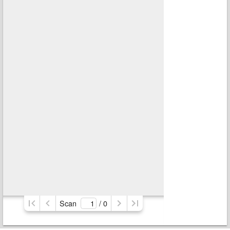
Scan
/ 
0