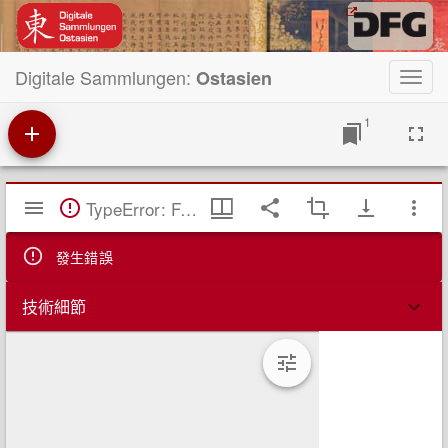
Digitale Sammlungen:
Ostasien
Toggl
navig
1
Mirador
TypeError: Failed to fetch
閱
覽
器
發生錯誤
技術細節