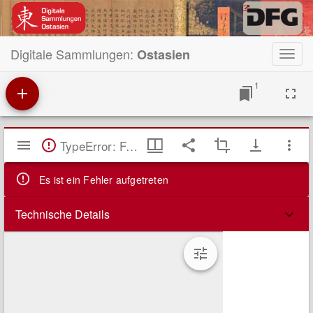
Digitale Sammlungen:
Ostasien
Toggl
navig
1
Mirador
TypeError: Failed to fetch
Viewer
Es ist ein Fehler aufgetreten
Technische Details