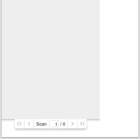
Scan
/ 
0