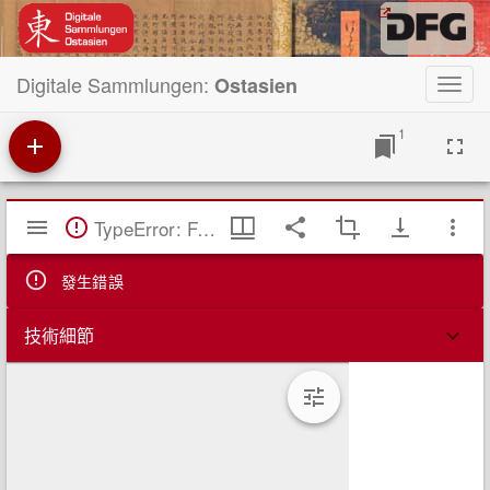
Digitale Sammlungen:
Ostasien
Toggl
navig
1
Mirador
TypeError: Failed to fetch
閱
覽
器
發生錯誤
技術細節