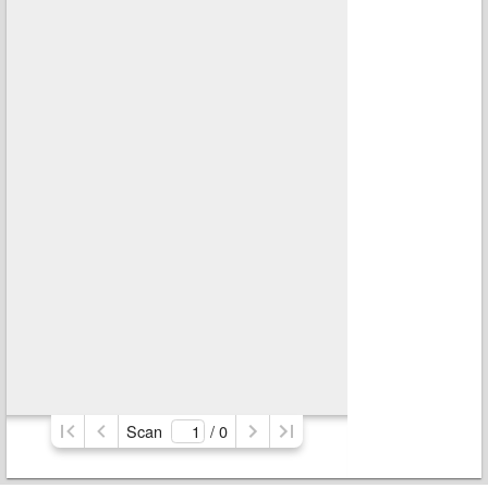
Scan
/ 
0