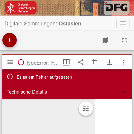
Digitale Sammlungen:
Ostasien
Toggl
navig
1
Mirador
TypeError: Failed to fetch
Viewer
Es ist ein Fehler aufgetreten
Technische Details