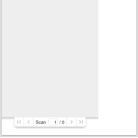
Scan
/ 
0