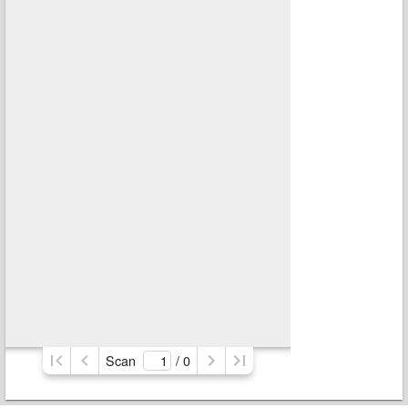
Scan
/ 
0