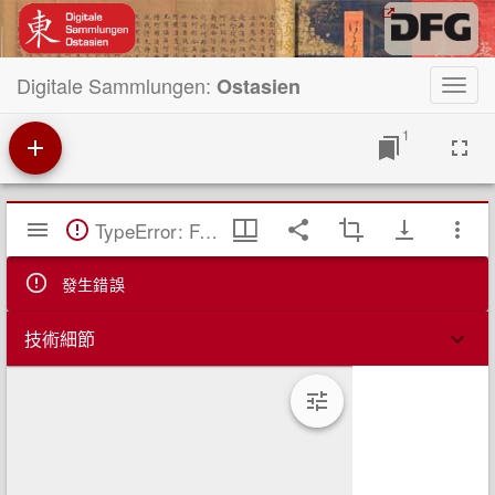
Digitale Sammlungen:
Ostasien
Toggl
navig
1
Mirador
TypeError: Failed to fetch
閱
覽
器
發生錯誤
技術細節