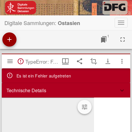
Digitale Sammlungen:
Ostasien
Toggl
navig
1
Mirador
TypeError: Failed to fetch
Viewer
Es ist ein Fehler aufgetreten
Technische Details