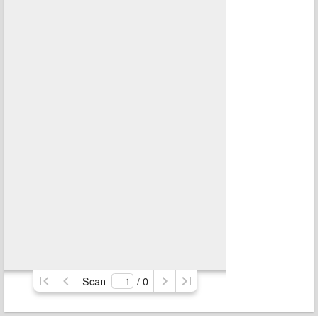
Scan
/ 
0