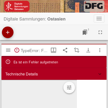
Digitale Sammlungen:
Ostasien
Toggl
navig
1
Mirador
TypeError: Failed to fetch
Viewer
Es ist ein Fehler aufgetreten
Technische Details