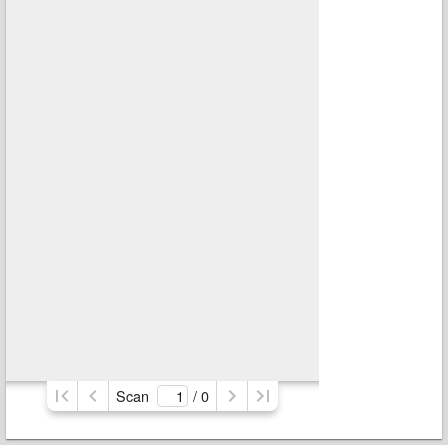
Scan
/ 
0