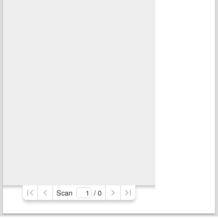
Scan
/ 
0