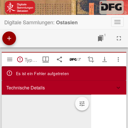
Digitale Sammlungen:
Ostasien
Toggl
navig
1
Mirador
TypeError: Failed to fetch
Viewer
Es ist ein Fehler aufgetreten
Technische Details