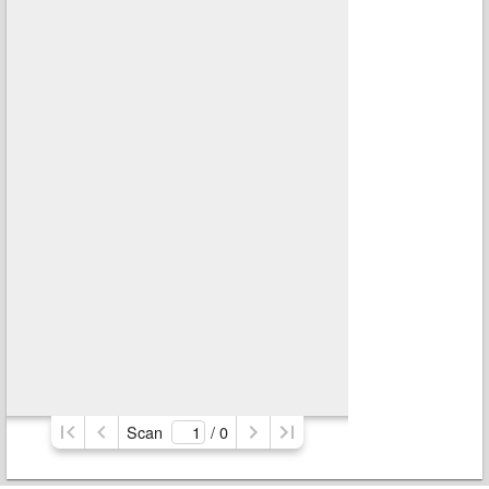
Scan
/ 
0