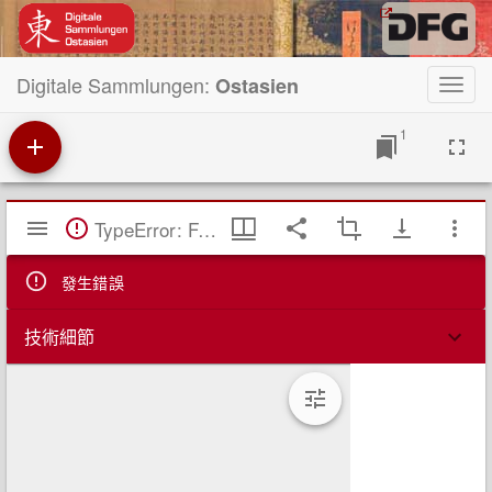
Digitale Sammlungen:
Ostasien
Toggl
navig
1
Mirador
TypeError: Failed to fetch
閱
覽
器
發生錯誤
技術細節