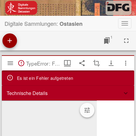
Digitale Sammlungen:
Ostasien
Toggl
navig
1
Mirador
TypeError: Failed to fetch
Viewer
Es ist ein Fehler aufgetreten
Technische Details