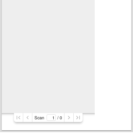
Scan
/ 
0