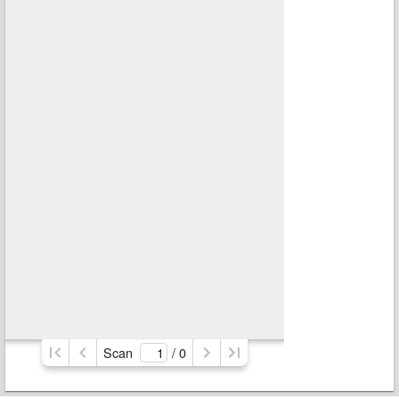
Scan
/ 
0