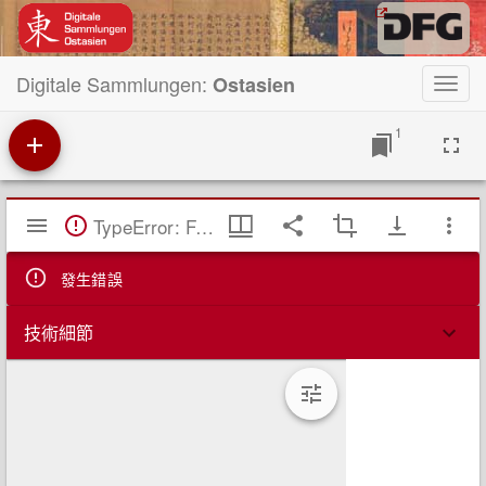
Digitale Sammlungen:
Ostasien
Toggl
navig
1
Mirador
TypeError: Failed to fetch
閱
覽
器
發生錯誤
技術細節