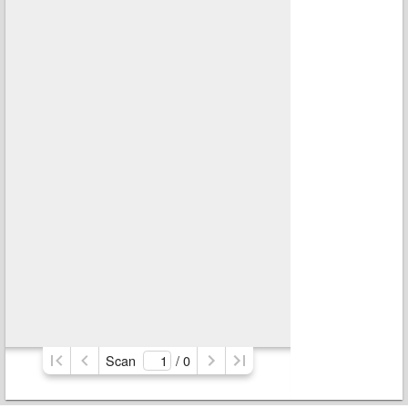
Scan
/ 
0