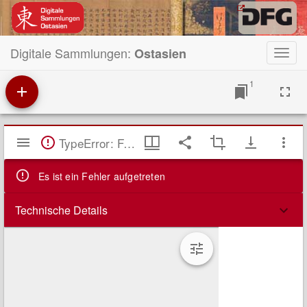
Digitale Sammlungen:
Ostasien
Toggl
navig
1
Mirador
TypeError: Failed to fetch
Viewer
Es ist ein Fehler aufgetreten
Technische Details