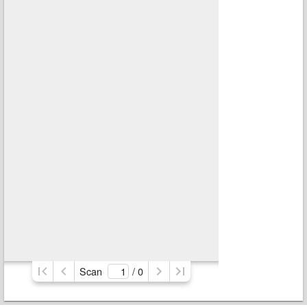
Scan
/ 
0