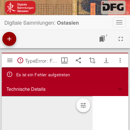
Digitale Sammlungen:
Ostasien
Toggl
navig
1
Mirador
TypeError: Failed to fetch
Viewer
Es ist ein Fehler aufgetreten
Technische Details