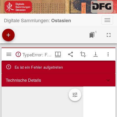
Digitale Sammlungen:
Ostasien
Toggl
navig
1
Mirador
TypeError: Failed to fetch
Viewer
Es ist ein Fehler aufgetreten
Technische Details