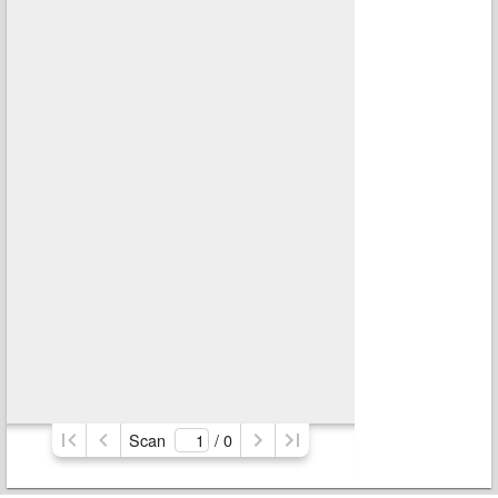
Scan
/ 
0