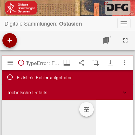
Digitale Sammlungen:
Ostasien
Toggl
navig
1
Mirador
TypeError: Failed to fetch
Viewer
Es ist ein Fehler aufgetreten
Technische Details