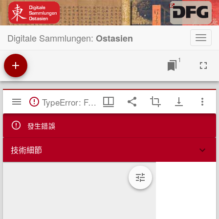
Digitale Sammlungen:
Ostasien
Toggl
navig
1
Mirador
TypeError: Failed to fetch
閱
覽
器
發生錯誤
技術細節