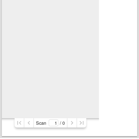
Scan
/ 
0