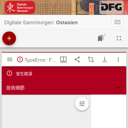
Digitale Sammlungen:
Ostasien
Toggl
navig
1
Mirador
TypeError: Failed to fetch
閱
覽
器
發生錯誤
技術細節