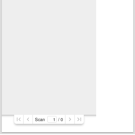
Scan
/ 
0