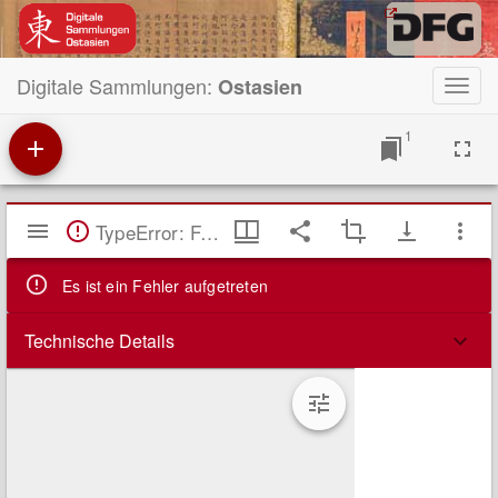
Digitale Sammlungen:
Ostasien
Toggl
navig
1
Mirador
TypeError: Failed to fetch
Viewer
Es ist ein Fehler aufgetreten
Technische Details