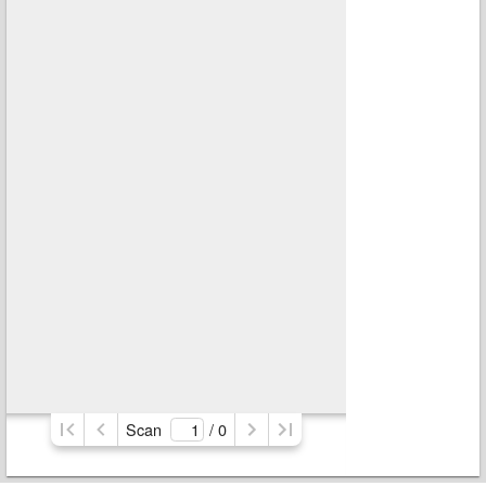
Scan
/ 
0