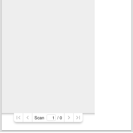
Scan
/ 
0