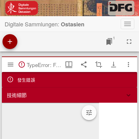
Digitale Sammlungen:
Ostasien
Toggl
navig
1
Mirador
TypeError: Failed to fetch
閱
覽
器
發生錯誤
技術細節