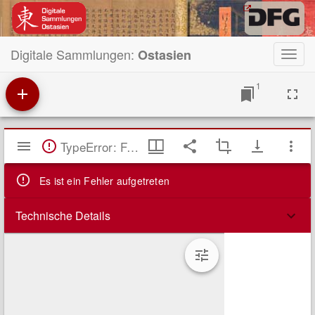
Digitale Sammlungen:
Ostasien
Toggl
navig
1
Mirador
TypeError: Failed to fetch
Viewer
Es ist ein Fehler aufgetreten
Technische Details