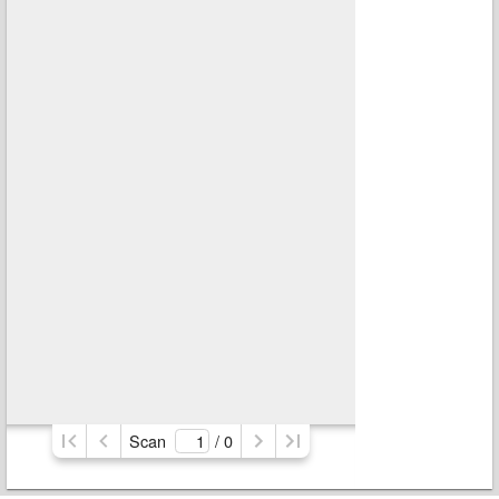
Scan
/ 
0