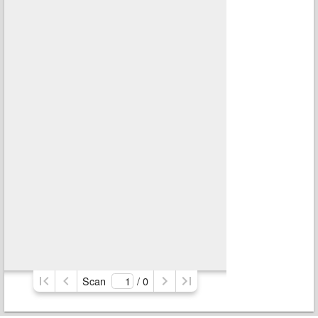
Scan
/ 
0