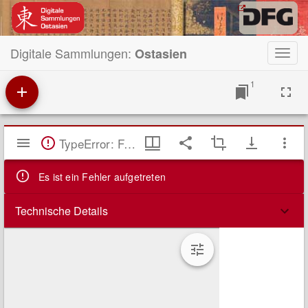
Digitale Sammlungen:
Ostasien
Toggl
navig
1
Mirador
TypeError: Failed to fetch
Viewer
Es ist ein Fehler aufgetreten
Technische Details