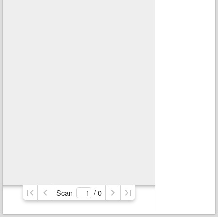
Scan
/ 
0