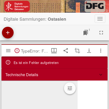
Digitale Sammlungen:
Ostasien
Toggl
navig
1
Mirador
TypeError: Failed to fetch
Viewer
Es ist ein Fehler aufgetreten
Technische Details