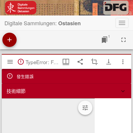
Digitale Sammlungen:
Ostasien
Toggl
navig
1
Mirador
TypeError: Failed to fetch
閱
覽
器
發生錯誤
技術細節