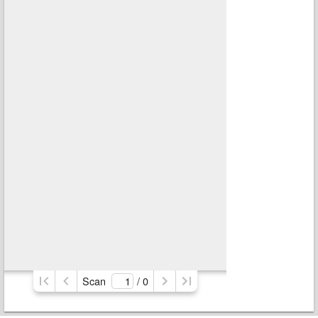
Scan
/ 
0