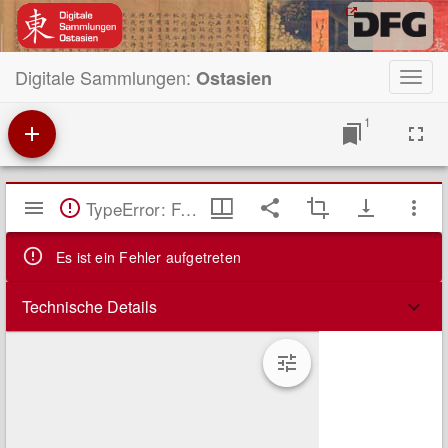
Digitale Sammlungen:
Ostasien
Toggl
navig
1
Mirador
TypeError: Failed to fetch
Viewer
Es ist ein Fehler aufgetreten
Technische Details