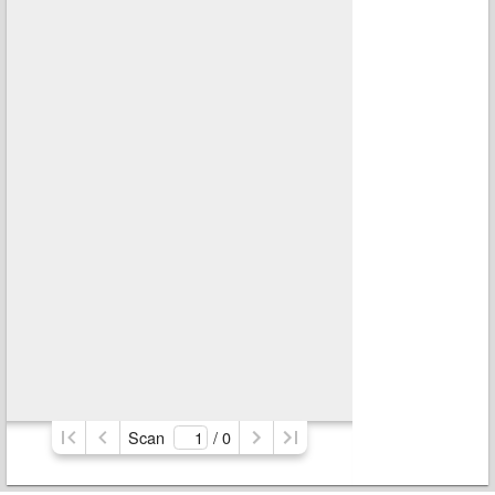
Scan
/ 
0