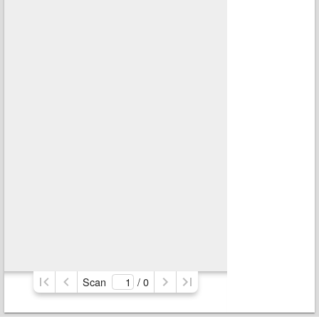
Scan
/ 
0