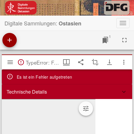
Digitale Sammlungen:
Ostasien
Toggl
navig
1
Mirador
TypeError: Failed to fetch
Viewer
Es ist ein Fehler aufgetreten
Technische Details