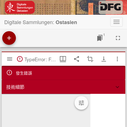
Digitale Sammlungen:
Ostasien
Toggl
navig
1
Mirador
TypeError: Failed to fetch
閱
覽
器
發生錯誤
技術細節