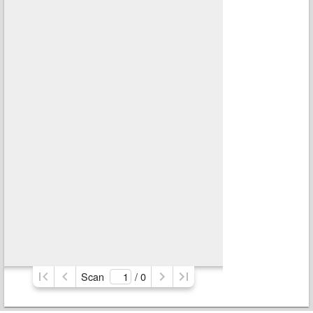
Scan
/ 
0