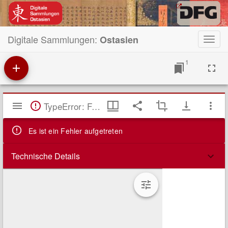
Digitale Sammlungen:
Ostasien
Toggl
navig
1
Mirador
TypeError: Failed to fetch
Viewer
Es ist ein Fehler aufgetreten
Technische Details