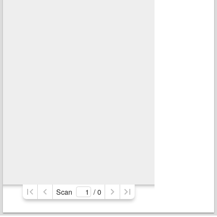
Scan
/ 
0