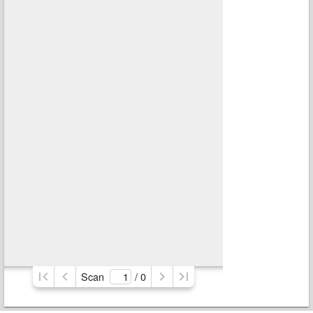
Scan
/ 
0