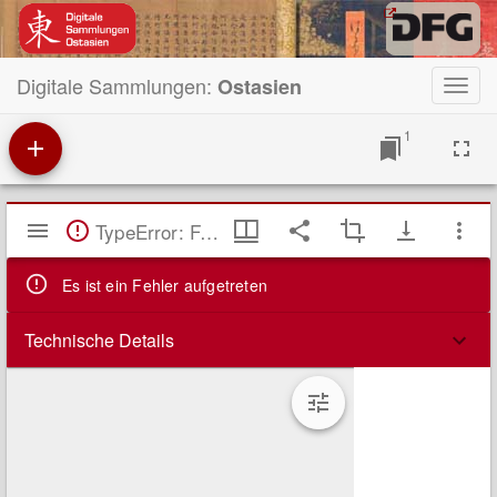
Digitale Sammlungen:
Ostasien
Toggl
navig
1
Mirador
TypeError: Failed to fetch
Viewer
Es ist ein Fehler aufgetreten
Technische Details