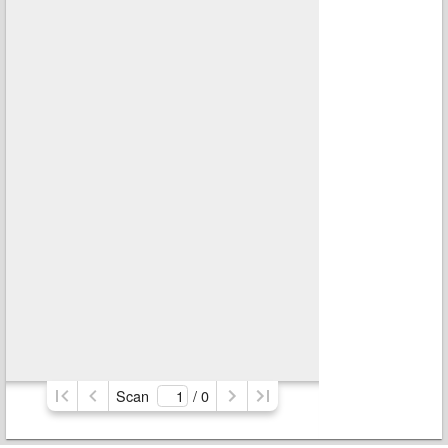
Scan
/ 
0