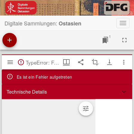
Digitale Sammlungen:
Ostasien
Toggl
navig
1
Mirador
TypeError: Failed to fetch
Viewer
Es ist ein Fehler aufgetreten
Technische Details