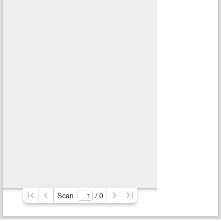
Scan
/ 
0