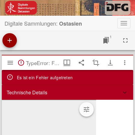
Digitale Sammlungen:
Ostasien
Toggl
navig
1
Mirador
TypeError: Failed to fetch
Viewer
Es ist ein Fehler aufgetreten
Technische Details