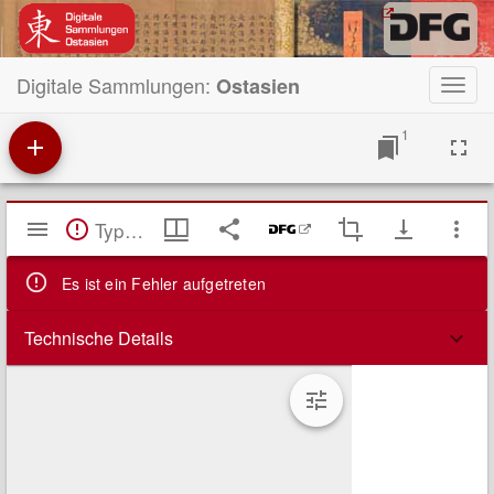
Digitale Sammlungen:
Ostasien
Toggl
navig
1
Mirador
TypeError: Failed to fetch
Viewer
Es ist ein Fehler aufgetreten
Technische Details