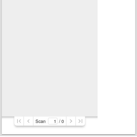
Scan
/ 
0