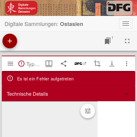
Digitale Sammlungen:
Ostasien
Toggl
navig
1
Mirador
TypeError: Failed to fetch
Viewer
Es ist ein Fehler aufgetreten
Technische Details