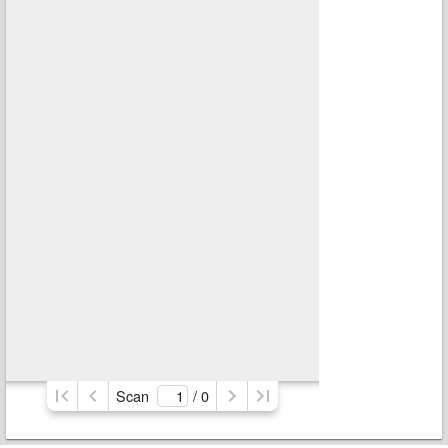
Scan
/ 
0