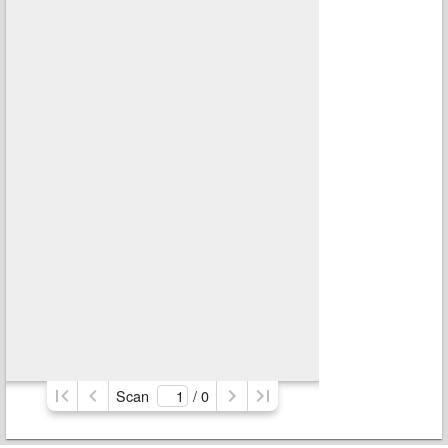
Scan
/ 
0