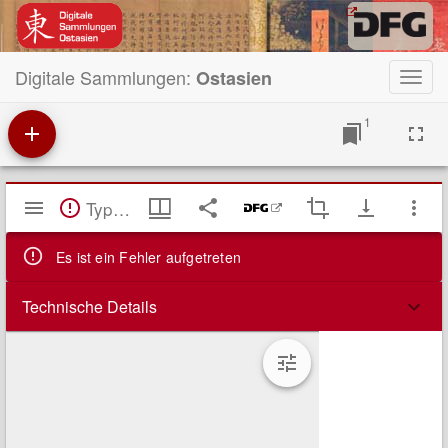
Digitale Sammlungen:
Ostasien
Toggl
navig
1
Mirador
TypeError: Failed to fetch
Viewer
Es ist ein Fehler aufgetreten
Technische Details