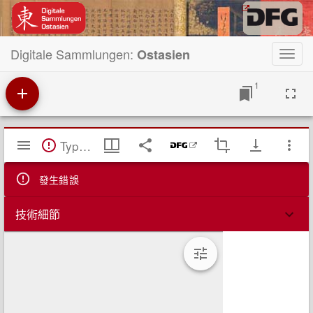
Digitale Sammlungen:
Ostasien
Toggl
navig
1
Mirador
TypeError: Failed to fetch
閱
覽
器
發生錯誤
技術細節