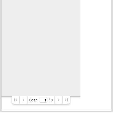
Scan
/ 
0