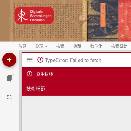
首頁
發現
檢索
典藏
數位化
檢索幫助
Mirador
TypeError: Failed to fetch
閱
覽
發生錯誤
1
器
技術細節