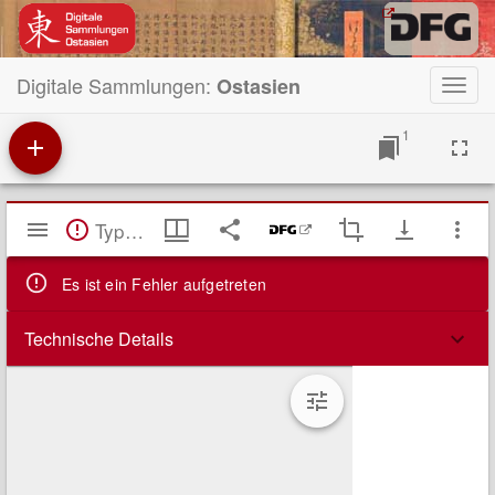
Digitale Sammlungen:
Ostasien
Toggl
navig
1
Mirador
TypeError: Failed to fetch
Viewer
Es ist ein Fehler aufgetreten
Technische Details