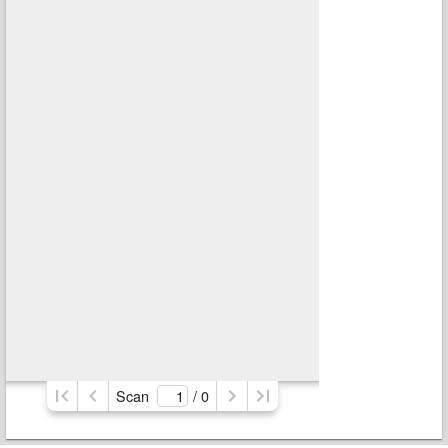
Scan
/ 
0