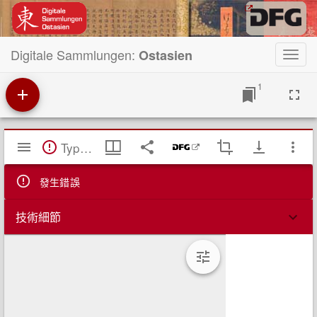
Digitale Sammlungen:
Ostasien
Toggl
navig
1
Mirador
TypeError: Failed to fetch
閱
覽
器
發生錯誤
技術細節