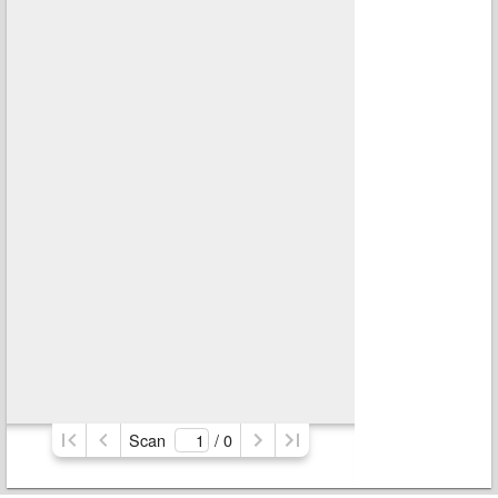
Scan
/ 
0