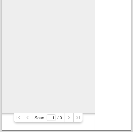
Scan
/ 
0