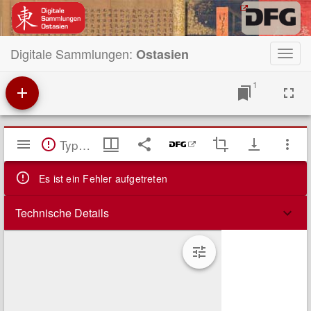
Digitale Sammlungen:
Ostasien
Toggl
navig
1
Mirador
TypeError: Failed to fetch
Viewer
Es ist ein Fehler aufgetreten
Technische Details