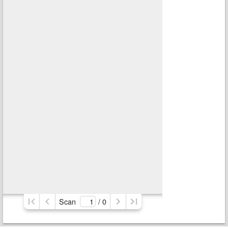
Scan
/ 
0