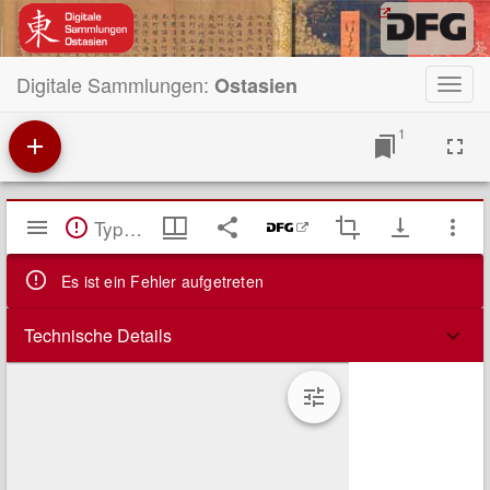
Digitale Sammlungen:
Ostasien
Toggl
navig
1
Mirador
TypeError: Failed to fetch
Viewer
Es ist ein Fehler aufgetreten
Technische Details