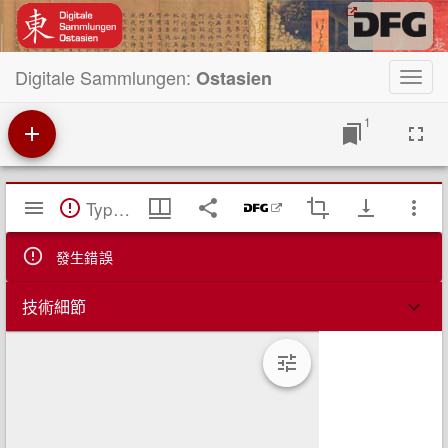
Digitale Sammlungen:
Ostasien
Toggl
navig
1
Mirador
TypeError: Failed to fetch
閱
覽
器
發生錯誤
技術細節