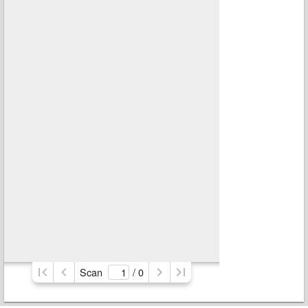
Scan
/ 
0