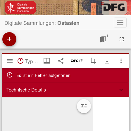
Digitale Sammlungen:
Ostasien
Toggl
navig
1
Mirador
TypeError: Failed to fetch
Viewer
Es ist ein Fehler aufgetreten
Technische Details