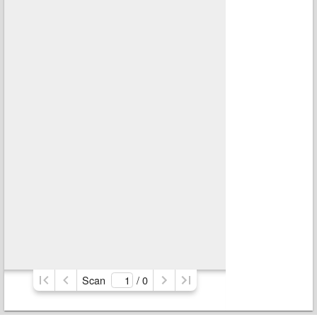
Scan
/ 
0