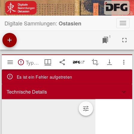
Digitale Sammlungen:
Ostasien
Toggl
navig
1
Mirador
TypeError: Failed to fetch
Viewer
Es ist ein Fehler aufgetreten
Technische Details