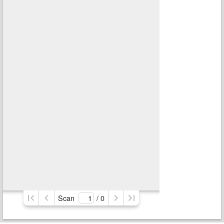
Scan
/ 
0