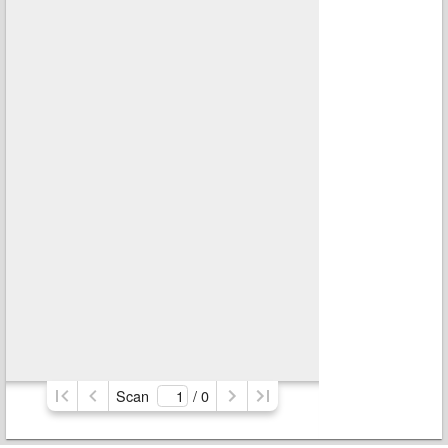
Scan
/ 
0