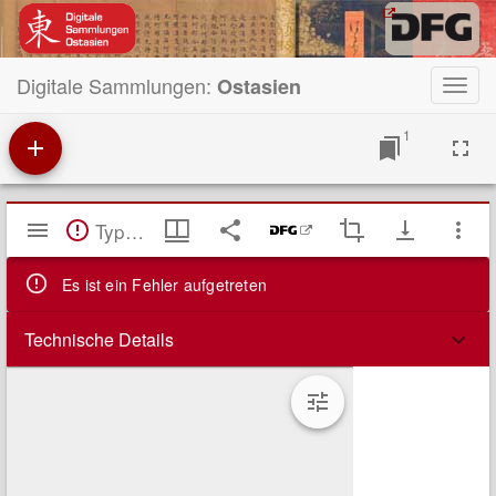
Digitale Sammlungen:
Ostasien
Toggl
navig
1
Mirador
TypeError: Failed to fetch
Viewer
Es ist ein Fehler aufgetreten
Technische Details