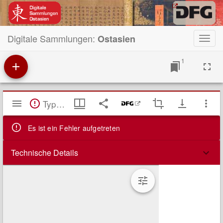
Digitale Sammlungen:
Ostasien
Toggl
navig
1
Mirador
TypeError: Failed to fetch
Viewer
Es ist ein Fehler aufgetreten
Technische Details