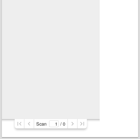
Scan
/ 
0