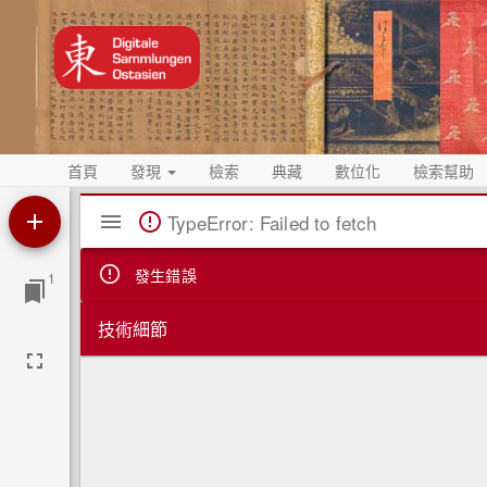
首頁
發現
檢索
典藏
數位化
檢索幫助
Mirador
TypeError: Failed to fetch
閱
覽
發生錯誤
1
器
技術細節