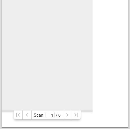
Scan
/ 
0