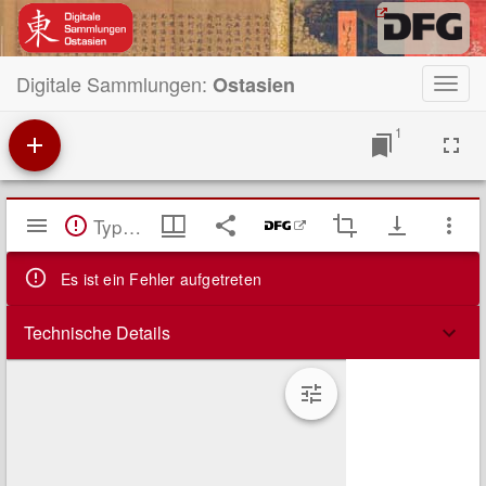
Digitale Sammlungen:
Ostasien
Toggl
navig
1
Mirador
TypeError: Failed to fetch
Viewer
Es ist ein Fehler aufgetreten
Technische Details