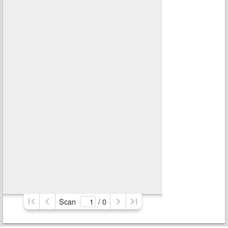
Scan
/ 
0