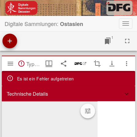
Digitale Sammlungen:
Ostasien
Toggl
navig
1
Mirador
TypeError: Failed to fetch
Viewer
Es ist ein Fehler aufgetreten
Technische Details