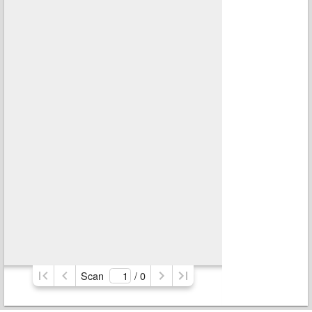
Scan
/ 
0