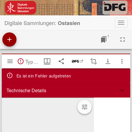
Digitale Sammlungen:
Ostasien
Toggl
navig
1
Mirador
TypeError: Failed to fetch
Viewer
Es ist ein Fehler aufgetreten
Technische Details